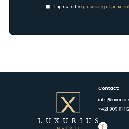
I agree to the
processing of personal
Contact
:
info@luxuriu
+421 909 111 11