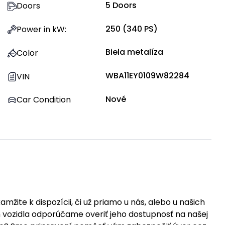
5
Doors
Doors
250
(
340
PS)
Power in kW
:
Biela metalíza
Color
WBA11EY0109W82284
VIN
Nové
Car Condition
žite k dispozícii, či už priamo u nás, alebo u našich
vozidla odporúčame overiť jeho dostupnosť na našej