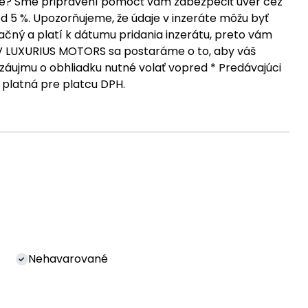
vanie? Sme pripravení pomôcť vám zabezpečiť úver cez
d 5 %. Upozorňujeme, že údaje v inzeráte môžu byť
čný a platí k dátumu pridania inzerátu, preto vám
V LUXURIUS MOTORS sa postaráme o to, aby váš
 záujmu o obhliadku nutné volať vopred * Predávajúci
 platná pre platcu DPH.
Nehavarované