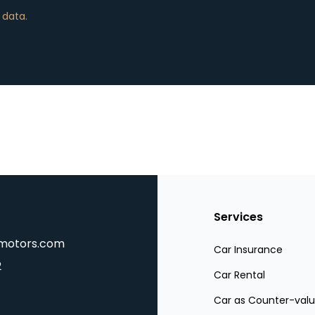
 data.
Services
smotors.com
Car Insurance
2
Car Rental
Car as Counter-val