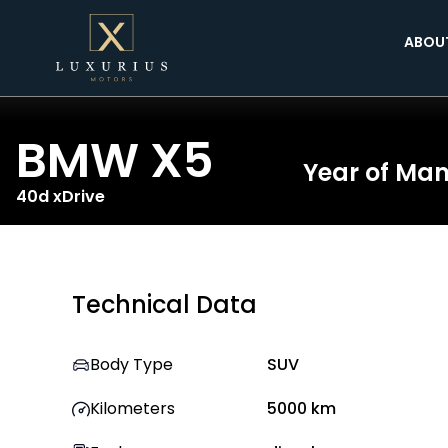
ABOU
BMW
X5
Year of Ma
40d xDrive
Technical Data
Body Type
SUV
Kilometers
5000
km