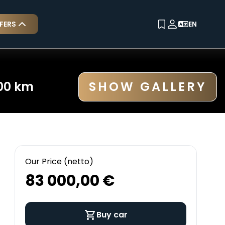
FERS
EN
ALL CARS
SOLD CARS
00
km
SHOW GALLERY
Our Price (netto)
83 000,00 €
Buy car