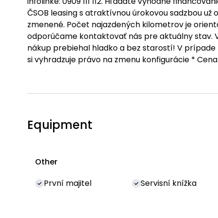
infolinke: 0909 111 112. Hľadáte výhodné financo
ČSOB leasing s atraktívnou úrokovou sadzbou už o
zmenené. Počet najazdených kilometrov je orienta
odporúčame kontaktovať nás pre aktuálny stav. 
nákup prebiehal hladko a bez starostí! V prípade
si vyhradzuje právo na zmenu konfigurácie * Cena
Equipment
Other
První majitel
Servisní knížka