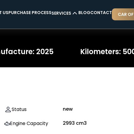
T US
PURCHASE PROCESS
BLOG
CONTACT
SERVICES
CAR OF
CAR INSURANCE
CAR RENTAL
nufacture
:
2025
Kilometers
:
50
CAR AS COUNTER-VALUE
CAR FINANCING
new
Status
2993
cm3
Engine Capacity