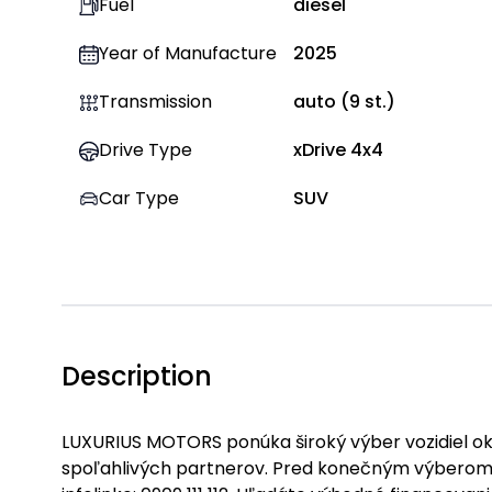
Fuel
diesel
Year of Manufacture
2025
Transmission
auto
(
9
st.)
Drive Type
xDrive 4x4
Car Type
SUV
Description
LUXURIUS MOTORS ponúka široký výber vozidiel okam
spoľahlivých partnerov. Pred konečným výberom 