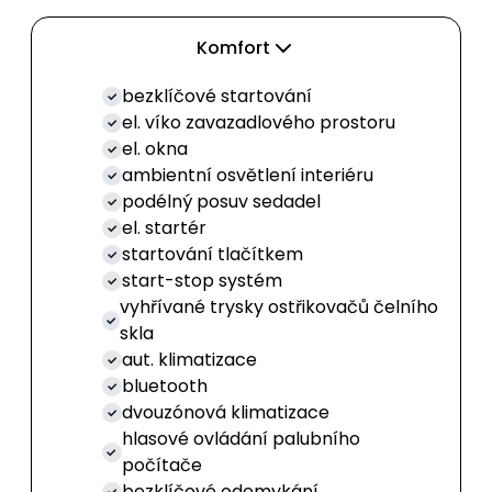
Komfort
bezklíčové startování
el. víko zavazadlového prostoru
el. okna
ambientní osvětlení interiéru
podélný posuv sedadel
el. startér
startování tlačítkem
start-stop systém
vyhřívané trysky ostřikovačů čelního
skla
aut. klimatizace
bluetooth
dvouzónová klimatizace
hlasové ovládání palubního
počítače
bezklíčové odemykání