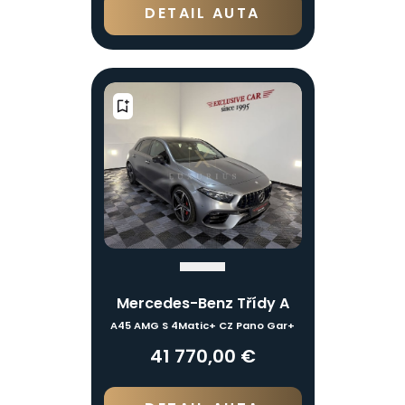
DETAIL AUTA
Mercedes-Benz Třídy A
A45 AMG S 4Matic+ CZ Pano Gar+
41 770,00 €