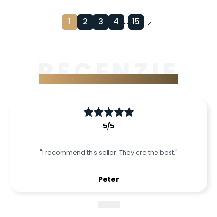
1
2
3
4
...
15
RECENZIE
Čo o nás povedali naši partneri
5
/5
"
I recommend this seller. They are the best.
"
Peter