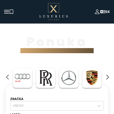
SK
Ponuka
vozidiel
ZNAČKA
VŠETKY