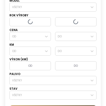
MODEL
VŠETKY
ROK VÝROBY
CENA
OD
DO
KM
OD
DO
VÝKON (kW)
PALIVO
VŠETKY
STAV
VŠETKY