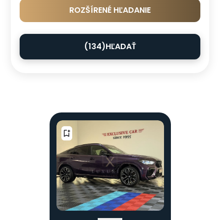
ROZŠÍRENÉ HĽADANIE
(
134
)
HĽADAŤ