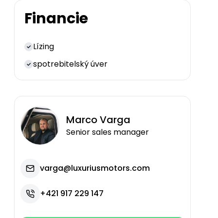
Financie
Lízing
spotrebitelský úver
Marco
Varga
Senior sales manager
varga@luxuriusmotors.com
+421 917 229 147