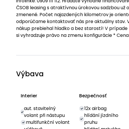
infolinke: 0909 111 112. Hľadáte výhodné financo
ČSOB leasing s atraktívnou úrokovou sadzbou už o
zmenené. Počet najazdených kilometrov je orienta
odporúčame kontaktovať nás pre aktuálny stav. 
nákup prebiehal hladko a bez starostí! V prípade
si vyhradzuje právo na zmenu konfigurácie * Cena
Výbava
Interier
Bezpečnosť
aut. stavitelný
12x airbag
volant při nástupu
hlídání jízdního
multifunkční volant
pruhu