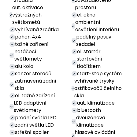
zrcátka
zavazadlového
aut. aktivace
prostoru
výstražných
el. okna
světlometů
ambientní
vyhřívaná zrcátka
osvětlení interiéru
pohon 4x4
podélný posuv
tažné zařízení
sedadel
natáčecí
el. startér
světlomety
startování
alu kola
tlačítkem
senzor stěračů
start-stop systém
zatmavená zadní
vyhřívané trysky
skla
ostřikovačů čelního
el. tažné zařízení
skla
LED adaptivní
aut. klimatizace
světlomety
bluetooth
přední světla LED
dvouzónová
zadní světla LED
klimatizace
střešní spoiler
hlasové ovládání