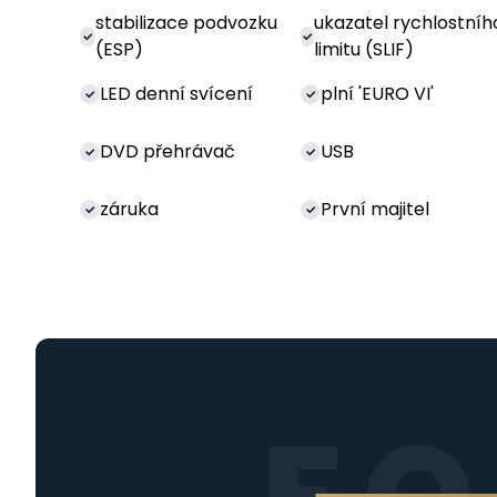
stabilizace podvozku
ukazatel rychlostníh
(ESP)
limitu (SLIF)
LED denní svícení
plní 'EURO VI'
DVD přehrávač
USB
záruka
První majitel