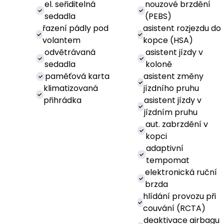
el. seřiditelná
nouzové brzdění
sedadla
(PEBS)
řazení pádly pod
asistent rozjezdu do
volantem
kopce (HSA)
odvětrávaná
asistent jízdy v
sedadla
koloně
paměťová karta
asistent změny
klimatizovaná
jízdního pruhu
přihrádka
asistent jízdy v
jízdním pruhu
aut. zabrzdění v
kopci
adaptivní
tempomat
elektronická ruční
brzda
hlídání provozu při
couvání (RCTA)
deaktivace airbagu