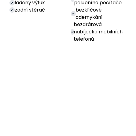
laděný výfuk
palubního počítače
zadní stěrač
bezklíčové
odemykání
bezdrátová
nabíječka mobilních
telefonů