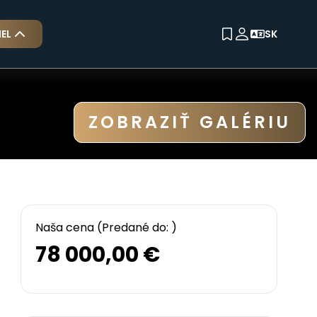
EL
SK
ETKY AUTÁ
EDANÉ AUTÁ
ZOBRAZIŤ GALÉRIU
Naša cena
(Predané do: )
78 000,00 €