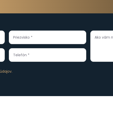
ORMUL
je nás prostredníctvom 
údajov.