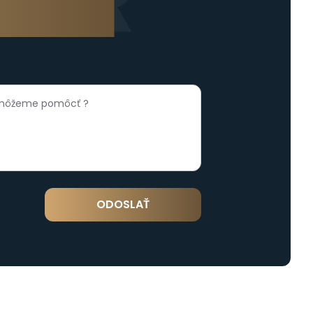
ÁR
formulára
ODOSLAŤ