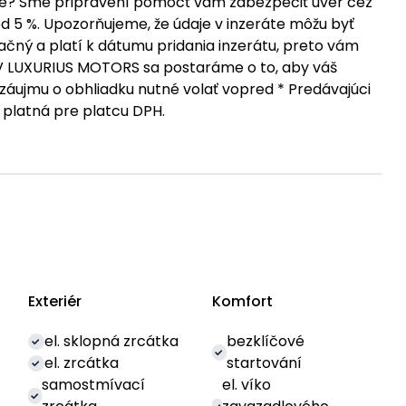
vanie? Sme pripravení pomôcť vám zabezpečiť úver cez
d 5 %. Upozorňujeme, že údaje v inzeráte môžu byť
čný a platí k dátumu pridania inzerátu, preto vám
V LUXURIUS MOTORS sa postaráme o to, aby váš
 záujmu o obhliadku nutné volať vopred * Predávajúci
 platná pre platcu DPH.
Exteriér
Komfort
el. sklopná zrcátka
bezklíčové
el. zrcátka
startování
samostmívací
el. víko