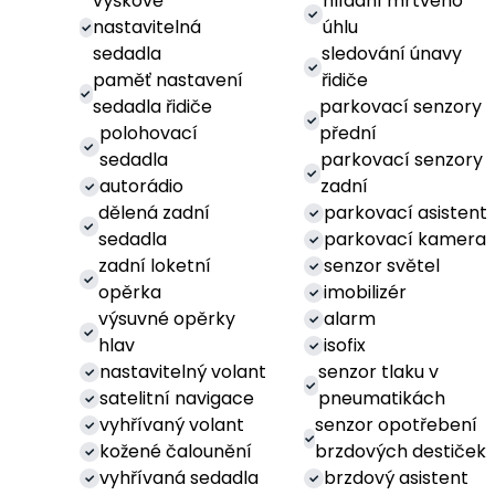
výškově
hlídání mrtvého
nastavitelná
úhlu
sedadla
sledování únavy
paměť nastavení
řidiče
sedadla řidiče
parkovací senzory
polohovací
přední
sedadla
parkovací senzory
autorádio
zadní
dělená zadní
parkovací asistent
sedadla
parkovací kamera
zadní loketní
senzor světel
opěrka
imobilizér
výsuvné opěrky
alarm
hlav
isofix
nastavitelný volant
senzor tlaku v
satelitní navigace
pneumatikách
vyhřívaný volant
senzor opotřebení
kožené čalounění
brzdových destiček
vyhřívaná sedadla
brzdový asistent