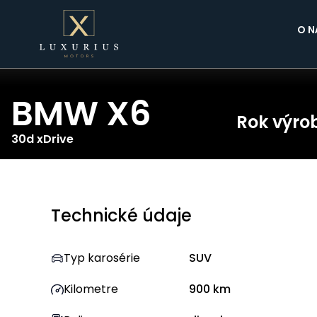
O N
BMW
X6
Rok výro
30d xDrive
Technické údaje
Typ karosérie
SUV
Kilometre
900
km