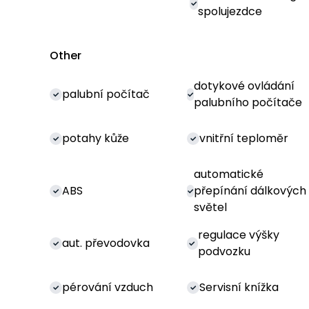
spolujezdce
Other
dotykové ovládání
palubní počítač
palubního počítače
potahy kůže
vnitřní teploměr
automatické
ABS
přepínání dálkových
světel
regulace výšky
aut. převodovka
podvozku
pérování vzduch
Servisní knížka