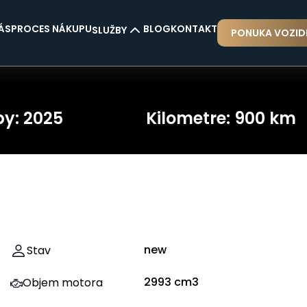
ÁS
PROCES NÁKUPU
BLOG
KONTAKT
SLUŽBY
PONUKA VOZIDI
POISTENIE VOZIDLA
VŠ
PRENÁJOM VOZIDLA
PR
by
:
2025
Kilometre
:
900
km
VOZIDLO AKO PROTIHODNOTA
FINANCOVANIE VOZIDLA
new
Stav
2993
cm3
Objem motora