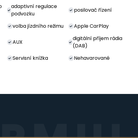
o
adaptivní regulace
posilovač řízení
podvozku
volba jízdního režimu
Apple CarPlay
digitální příjem rádia
AUX
(DAB)
Servisní knížka
Nehavarované