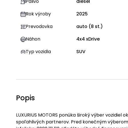
Palivo
diesel
Rok výroby
2025
Prevodovka
auto
(
8
st.)
Náhon
4x4 xDrive
Typ vozidla
SUV
Popis
LUXURIUS MOTORS ponúka široký výber vozidiel okam
spoľahlivých partnerov. Pred konečným výberom 