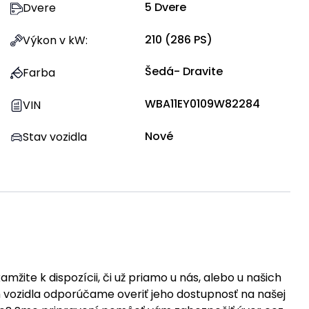
5
Dvere
Dvere
210
(
286
PS)
Výkon v kW
:
Šedá- Dravite
Farba
WBA11EY0109W82284
VIN
Nové
Stav vozidla
žite k dispozícii, či už priamo u nás, alebo u našich
vozidla odporúčame overiť jeho dostupnosť na našej