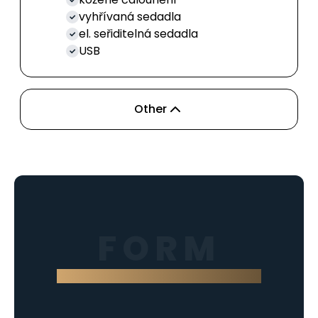
vyhřívaná sedadla
el. seřiditelná sedadla
USB
Other
FORM
Contact us through the form