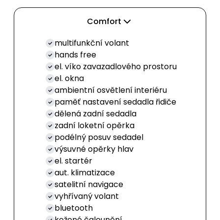
Comfort
multifunkční volant
hands free
el. víko zavazadlového prostoru
el. okna
ambientní osvětlení interiéru
paměť nastavení sedadla řidiče
dělená zadní sedadla
zadní loketní opěrka
podélný posuv sedadel
výsuvné opěrky hlav
el. startér
aut. klimatizace
satelitní navigace
vyhřívaný volant
bluetooth
kožené čalounění