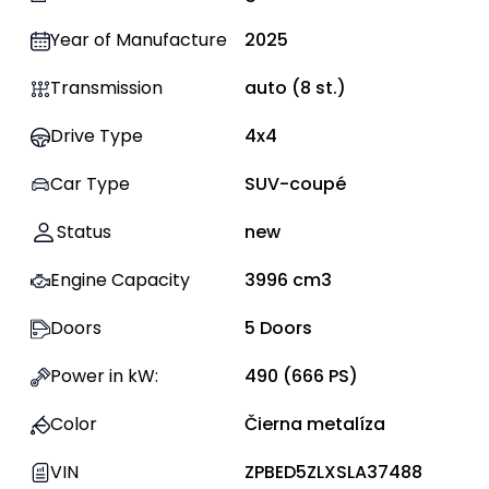
Year of Manufacture
2025
Transmission
auto
(
8
st.)
Drive Type
4x4
Car Type
SUV-coupé
Status
new
Engine Capacity
3996
cm3
Doors
5
Doors
Power in kW
:
490
(
666
PS)
Color
Čierna metalíza
VIN
ZPBED5ZLXSLA37488