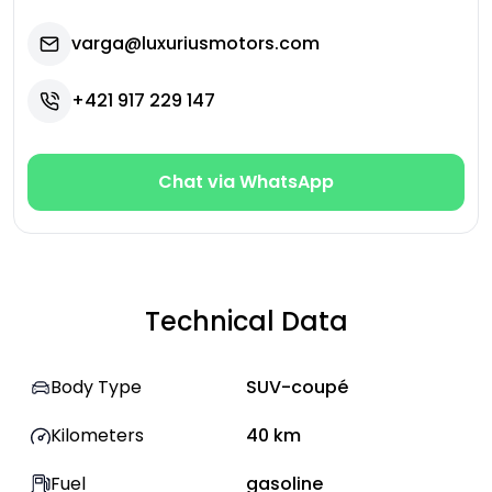
varga@luxuriusmotors.com
+421 917 229 147
Chat via WhatsApp
Technical Data
Body Type
SUV-coupé
Kilometers
40
km
Fuel
gasoline