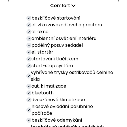
Comfort
bezklíčové startování
el. víko zavazadlového prostoru
el. okna
ambientní osvětlení interiéru
podélný posuv sedadel
el. startér
startování tlačítkem
start-stop systém
vyhřívané trysky ostřikovačů čelního
skla
aut. klimatizace
bluetooth
dvouzónová klimatizace
hlasové ovládání palubního
počítače
bezklíčové odemykání
bezdrátová nabíječka mobilních