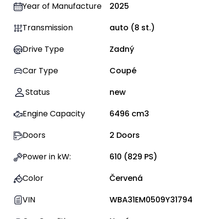
Year of Manufacture
2025
Transmission
auto
(
8
st.)
Drive Type
Zadný
Car Type
Coupé
Status
new
Engine Capacity
6496
cm3
Doors
2
Doors
Power in kW
:
610
(
829
PS)
Color
Červená
VIN
WBA31EM0509Y31794