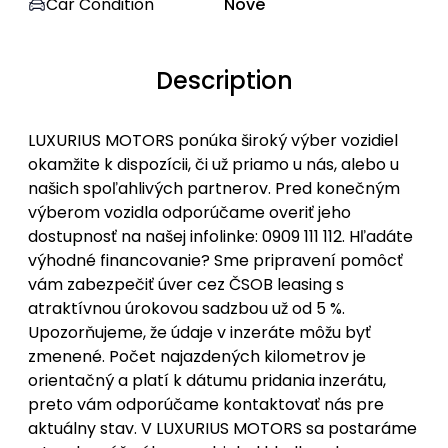
Car Condition
Nové
Description
LUXURIUS MOTORS ponúka široký výber vozidiel
okamžite k dispozícii, či už priamo u nás, alebo u
našich spoľahlivých partnerov. Pred konečným
výberom vozidla odporúčame overiť jeho
dostupnosť na našej infolinke: 0909 111 112. Hľadáte
výhodné financovanie? Sme pripravení pomôcť
vám zabezpečiť úver cez ČSOB leasing s
atraktívnou úrokovou sadzbou už od 5 %.
Upozorňujeme, že údaje v inzeráte môžu byť
zmenené. Počet najazdených kilometrov je
orientačný a platí k dátumu pridania inzerátu,
preto vám odporúčame kontaktovať nás pre
aktuálny stav. V LUXURIUS MOTORS sa postaráme