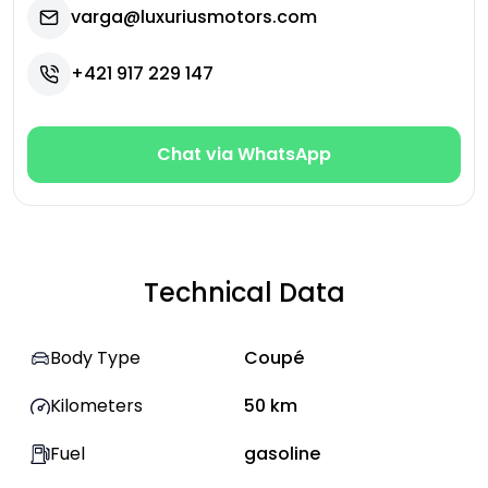
varga@luxuriusmotors.com
+421 917 229 147
Chat via WhatsApp
Technical Data
Body Type
Coupé
Kilometers
50
km
Fuel
gasoline