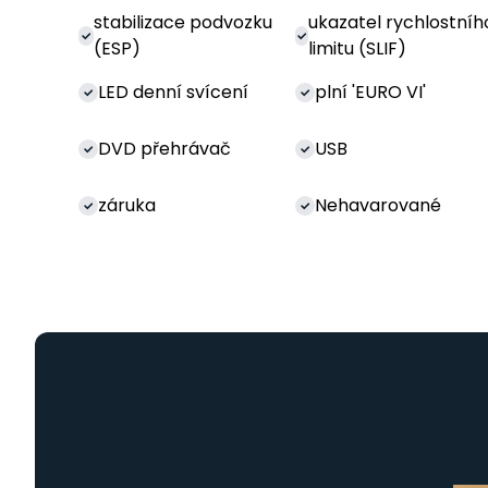
stabilizace podvozku
ukazatel rychlostníh
(ESP)
limitu (SLIF)
LED denní svícení
plní 'EURO VI'
DVD přehrávač
USB
záruka
Nehavarované