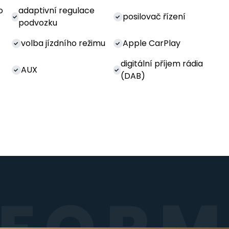
o
adaptivní regulace
posilovač řízení
podvozku
volba jízdního režimu
Apple CarPlay
digitální příjem rádia
AUX
(DAB)