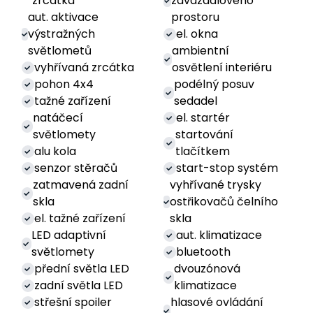
zrcátka
zavazadlového
aut. aktivace
prostoru
výstražných
el. okna
světlometů
ambientní
vyhřívaná zrcátka
osvětlení interiéru
pohon 4x4
podélný posuv
tažné zařízení
sedadel
natáčecí
el. startér
světlomety
startování
alu kola
tlačítkem
senzor stěračů
start-stop systém
zatmavená zadní
vyhřívané trysky
skla
ostřikovačů čelního
el. tažné zařízení
skla
LED adaptivní
aut. klimatizace
světlomety
bluetooth
přední světla LED
dvouzónová
zadní světla LED
klimatizace
střešní spoiler
hlasové ovládání