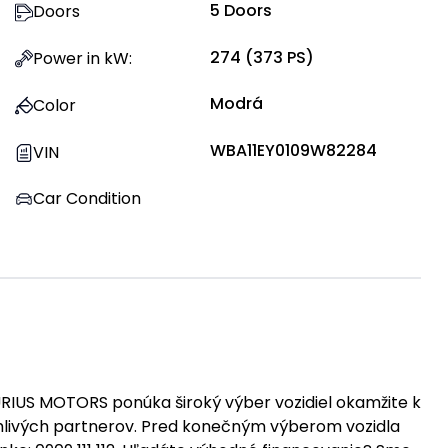
5
Doors
Doors
274
(
373
PS)
Power in kW
:
Modrá
Color
WBA11EY0109W82284
VIN
Car Condition
US MOTORS ponúka široký výber vozidiel okamžite k
oľahlivých partnerov. Pred konečným výberom vozidla