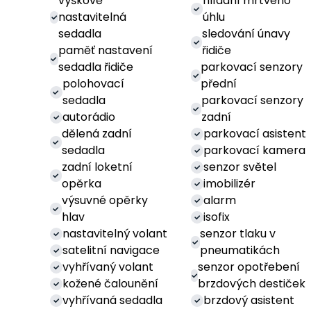
výškově
hlídání mrtvého
nastavitelná
úhlu
sedadla
sledování únavy
paměť nastavení
řidiče
sedadla řidiče
parkovací senzory
polohovací
přední
sedadla
parkovací senzory
autorádio
zadní
dělená zadní
parkovací asistent
sedadla
parkovací kamera
zadní loketní
senzor světel
opěrka
imobilizér
výsuvné opěrky
alarm
hlav
isofix
nastavitelný volant
senzor tlaku v
satelitní navigace
pneumatikách
vyhřívaný volant
senzor opotřebení
kožené čalounění
brzdových destiček
vyhřívaná sedadla
brzdový asistent