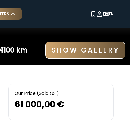
FERS
EN
ALL CARS
SOLD CARS
4100
km
SHOW GALLERY
Our Price
(Sold to: )
61 000,00 €