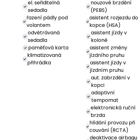
el. seřiditelná
nouzové brzdění
sedadla
(PEBS)
řazení pádly pod
asistent rozjezdu do
volantem
kopce (HSA)
odvětrávaná
asistent jízdy v
sedadla
koloně
paměťová karta
asistent změny
klimatizovaná
jízdního pruhu
přihrádka
asistent jízdy v
jízdním pruhu
aut. zabrzdění v
kopci
adaptivní
tempomat
elektronická ruční
brzda
hlídání provozu při
couvání (RCTA)
deaktivace airbagu