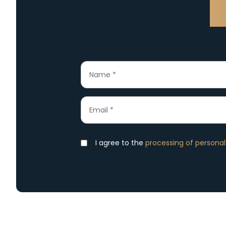
C
I agree to the
processing of personal