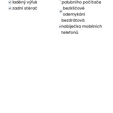
laděný výfuk
palubního počítače
zadní stěrač
bezklíčové
odemykání
bezdrátová
nabíječka mobilních
telefonů