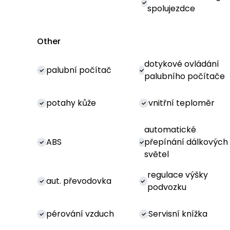
spolujezdce
Other
dotykové ovládání
palubní počítač
palubního počítače
potahy kůže
vnitřní teploměr
automatické
ABS
přepínání dálkových
světel
regulace výšky
aut. převodovka
podvozku
pérování vzduch
Servisní knížka