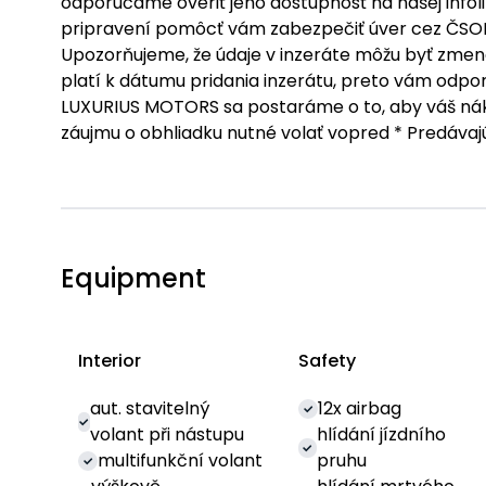
odporúčame overiť jeho dostupnosť na našej infoli
pripravení pomôcť vám zabezpečiť úver cez ČSOB 
Upozorňujeme, že údaje v inzeráte môžu byť zmen
platí k dátumu pridania inzerátu, preto vám odpo
LUXURIUS MOTORS sa postaráme o to, aby váš náku
záujmu o obhliadku nutné volať vopred * Predávajú
Equipment
Interior
Safety
aut. stavitelný
12x airbag
volant při nástupu
hlídání jízdního
multifunkční volant
pruhu