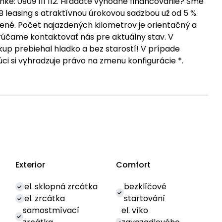
nke: 0909 111 112. Hľadáte výhodné financovanie? Sme
leasing s atraktívnou úrokovou sadzbou už od 5 %.
ené. Počet najazdených kilometrov je orientačný a
rúčame kontaktovať nás pre aktuálny stav. V
p prebiehal hladko a bez starostí! V prípade
ci si vyhradzuje právo na zmenu konfigurácie *.
Exterior
Comfort
el. sklopná zrcátka
bezklíčové
el. zrcátka
startování
samostmívací
el. víko