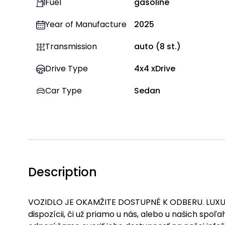
Fuel
gasoline
Year of Manufacture
2025
Transmission
auto
(
8
st.)
Drive Type
4x4 xDrive
Car Type
Sedan
Description
VOZIDLO JE OKAMŽITE DOSTUPNÉ K ODBERU. LUXURI
dispozícii, či už priamo u nás, alebo u našich sp