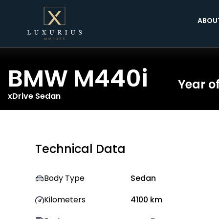
ABOU
BMW
M440i
Year o
xDrive Sedan
Technical Data
Body Type
Sedan
Kilometers
4100
km