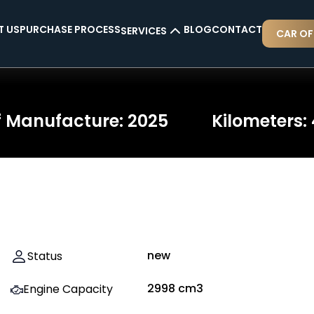
T US
PURCHASE PROCESS
BLOG
CONTACT
SERVICES
CAR OF
CAR INSURANCE
CAR RENTAL
f Manufacture
:
2025
Kilometers
:
CAR AS COUNTER-VALUE
CAR FINANCING
new
Status
2998
cm3
Engine Capacity