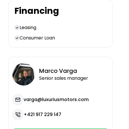
Financing
Leasing
Consumer Loan
Marco
Varga
Senior sales manager
varga@luxuriusmotors.com
+421 917 229 147