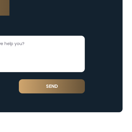
M
rm
SEND