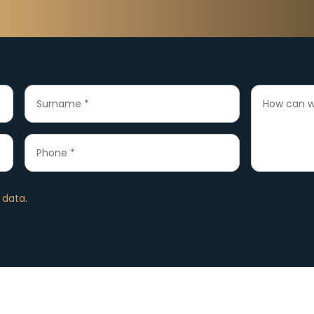
FOR
ontact us through the fo
 data.