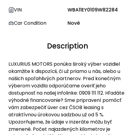
VIN
WBA11EY0109W82284
Car Condition
Nové
Description
LUXURIUS MOTORS ponúka široký výber vozidiel
okamžite k dispozícii, či už priamo u nás, alebo u
našich spoľahlivých partnerov. Pred konečným
výberom vozidla odporúčame overiť jeho
dostupnosť na našej infolinke: 0909 111 112. Hľadáte
výhodné financovanie? Sme pripravení pomôcť
vám zabezpečiť úver cez ČSOB leasing s
atraktívnou úrokovou sadzbou už od 5 %.
Upozorňujeme, že údaje v inzeráte môžu byť
zmenené. Počet najazdených kilometrov je