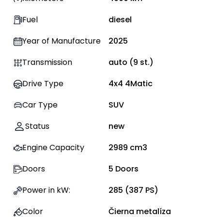
Fuel
diesel
Year of Manufacture
2025
Transmission
auto
(
9
st.)
Drive Type
4x4 4Matic
Car Type
SUV
Status
new
Engine Capacity
2989
cm3
Doors
5
Doors
Power in kW
:
285
(
387
PS)
Color
Čierna metalíza